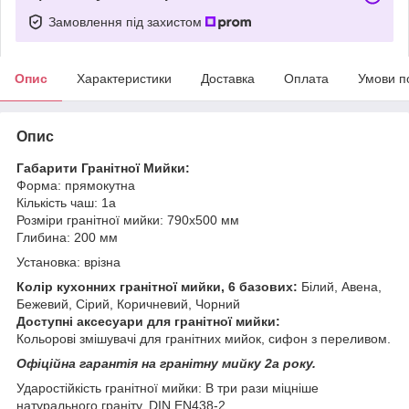
Замовлення під захистом
Опис
Характеристики
Доставка
Оплата
Умови п
Опис
Габарити Гранітної Мийки:
Форма: прямокутна
Кількість чаш: 1a
Розміри гранітної мийки: 790х500 мм
Глибина: 200 мм
Установка: врізна
Колір кухонних гранітної мийки, 6 базових:
Білий, Авена,
Бежевий, Сірий, Коричневий, Чорний
Доступні аксесуари для гранітної мийки:
Кольорові змішувачі для гранітних мийок, сифон з переливом.
Офіційна гарантія на гранітну мийку 2а року.
Ударостійкість гранітної мийки: В три рази міцніше
натурального граніту. DIN EN438-2