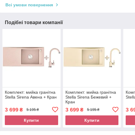
Всі умови повернення
Подібні товари компанії
Комплект: мийка гранітна
Комплект: мийка гранітна
Комп
Stella Sirena Авена + Кран
Stella Sirena Бежевий +
Stel
Кран
3 699
3 699
3 6
₴
₴
5 195 ₴
5 195 ₴
Купити
Купити