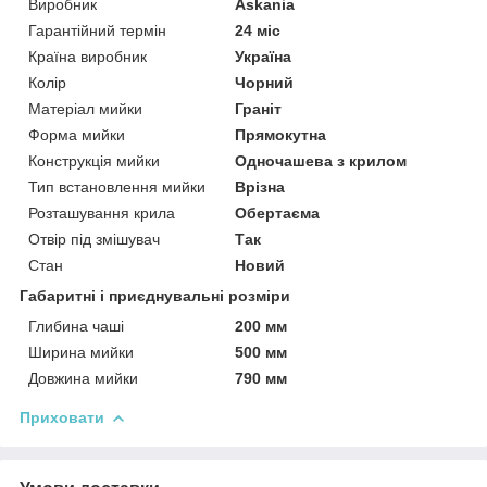
Виробник
Askania
Гарантійний термін
24 міс
Країна виробник
Україна
Колір
Чорний
Матеріал мийки
Граніт
Форма мийки
Прямокутна
Конструкція мийки
Одночашева з крилом
Тип встановлення мийки
Врізна
Розташування крила
Обертаєма
Отвір під змішувач
Так
Стан
Новий
Габаритні і приєднувальні розміри
Глибина чаші
200 мм
Ширина мийки
500 мм
Довжина мийки
790 мм
Приховати