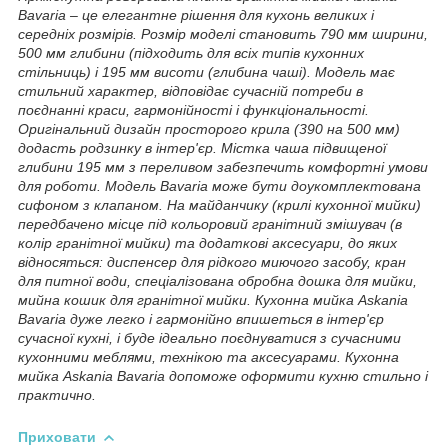
Bavaria – це елегантне рішення для кухонь великих і
середніх розмірів. Розмір моделі становить 790 мм ширини,
500 мм глибини (підходить для всіх типів кухонних
стільниць) і 195 мм висоти (глибина чаші). Модель має
стильний характер, відповідає сучасній потреби в
поєднанні краси, гармонійності і функціональності.
Оригінальний дизайн просторого крила (390 на 500 мм)
додасть родзинку в інтер'єр. Містка чаша підвищеної
глибини 195 мм з переливом забезпечить комфортні умови
для роботи. Модель Bavaria може бути доукомплектована
сифоном з клапаном. На майданчику (крилі кухонної мийки)
передбачено місце під кольоровий гранітний змішувач (в
колір гранітної мийки) та додаткові аксесуари, до яких
відносяться: диспенсер для рідкого миючого засобу, кран
для питної води, спеціалізована обробна дошка для мийки,
мийна кошик для гранітної мийки. Кухонна мийка Askania
Bavaria дуже легко і гармонійно впишеться в інтер'єр
сучасної кухні, і буде ідеально поєднуватися з сучасними
кухонними меблями, технікою та аксесуарами. Кухонна
мийка Askania Bavaria допоможе оформити кухню стильно і
практично.
Приховати