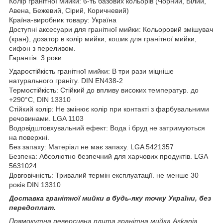
Колір гранітної мийки: 6-ть базових кольорів (Чорний, Білий,
Авена, Бежевий, Сірий, Коричневий)
Країна-виробник товару: Україна
Доступні аксесуари для гранітної мийки: Кольоровий змішувач
(кран), дозатор в колір мийки, кошик для гранітної мийки,
сифон з переливом.
Гарантія: 3 роки
Ударостійкість гранітної мийки: В три рази міцніше
натурального граніту. DIN EN438-2
Термостійкість: Стійкий до впливу високих температур. до
+290°C, DIN 13310
Стійкий колір: Не змінює колір при контакті з фарбувальними
речовинами. LGA 1103
Водовідштовхувальний ефект: Вода і бруд не затримуються
на поверхні.
Без запаху: Матеріал не має запаху. LGA 5421357
Безпека: Абсолютно безпечний для харчових продуктів. LGA
5631024
Довговічність: Тривалий термін експлуатації. не менше 30
років DIN 13310
Доставка гранітної мийки в будь-яку точку України, без
передоплат.
Прямокутна реверсивна плита гранітна мийка Askania