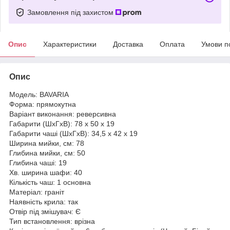
Замовлення під захистом
Опис
Характеристики
Доставка
Оплата
Умови п
Опис
Модель: BAVARIA
Форма: прямокутна
Варіант виконання: реверсивна
Габарити (ШхГхВ): 78 х 50 х 19
Габарити чаші (ШхГхВ): 34,5 х 42 х 19
Ширина мийки, см: 78
Глибина мийки, см: 50
Глибина чаші: 19
Хв. ширина шафи: 40
Кількість чаш: 1 основна
Матеріал: граніт
Наявність крила: так
Отвір під змішувач: Є
Тип встановлення: врізна