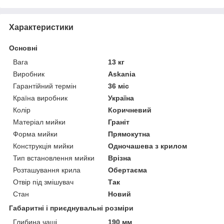
Характеристики
Основні
Вага
13 кг
Виробник
Askania
Гарантійний термін
36 міс
Країна виробник
Україна
Колір
Коричневий
Матеріал мийки
Граніт
Форма мийки
Прямокутна
Конструкція мийки
Одночашева з крилом
Тип встановлення мийки
Врізна
Розташування крила
Обертаєма
Отвір під змішувач
Так
Стан
Новий
Габаритні і приєднувальні розміри
Глибина чаші
190 мм