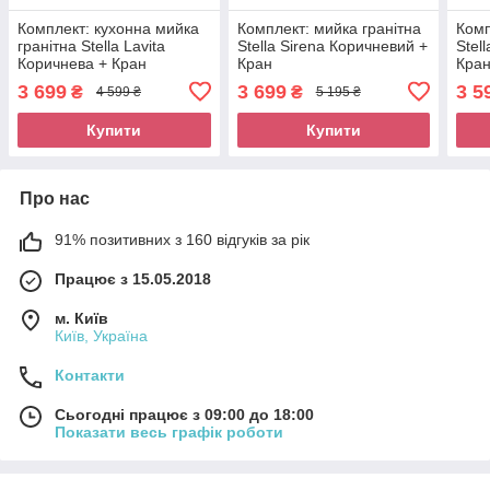
Комплект: кухонна мийка
Комплект: мийка гранітна
Комп
гранітна Stella Lavita
Stella Sirena Коричневий +
Stel
Коричнева + Кран
Кран
Кра
3 699
3 699
3 5
₴
₴
4 599 ₴
5 195 ₴
Купити
Купити
Про нас
91% позитивних з 160 відгуків за рік
Працює з 15.05.2018
м. Київ
Київ, Україна
Контакти
Сьогодні працює з 09:00 до 18:00
Показати весь графік роботи