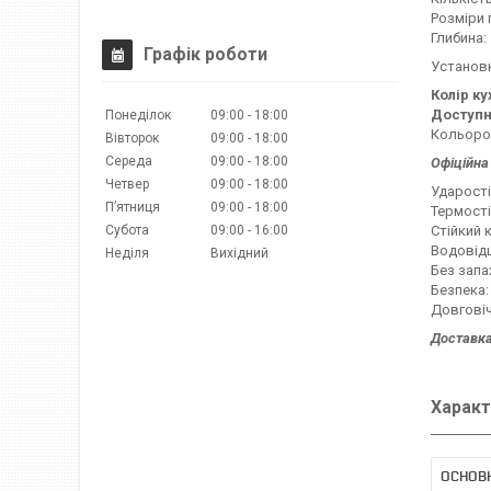
Розміри 
Глибина:
Графік роботи
Установк
Колір ку
Доступн
Понеділок
09:00
18:00
Кольоров
Вівторок
09:00
18:00
Середа
09:00
18:00
Офіційна 
Четвер
09:00
18:00
Ударості
Пʼятниця
09:00
18:00
Термості
Субота
09:00
16:00
Стійкий 
Водовідш
Неділя
Вихідний
Без запа
Безпека:
Довговіч
Доставка
Характ
ОСНОВ