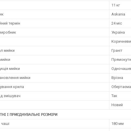
11 кг
ик
Askania
йний термін
24 міс
 виробник
Україна
Коричневи
ал мийки
Граніт
мийки
Прямокут
укція мийки
Одночашев
тановлення мийки
Врізна
ування крила
Обертаєма
ід змішувач
Так
Новий
ТНІ І ПРИЄДНУВАЛЬНІ РОЗМІРИ
 чаші
180 мм