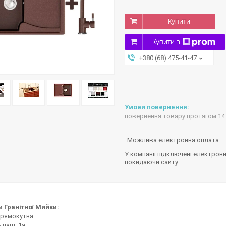
Купити
Купити з
+380 (68) 475-41-47
повернення товару протягом 14
У компанії підключені електронн
покидаючи сайту.
и Гранітної Мийки:
прямокутна
ь чаш: 1a