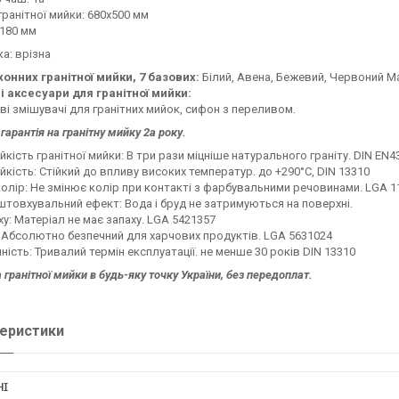
гранітної мийки: 680х500 мм
 180 мм
а: врізна
хонних гранітної мийки, 7 базових:
Білий, Авена, Бежевий, Червоний М
і аксесуари для гранітної мийки:
і змішувачі для гранітних мийок, сифон з переливом.
гарантія на гранітну мийку 2а року.
йкість гранітної мийки: В три рази міцніше натурального граніту. DIN EN4
йкість: Стійкий до впливу високих температур. до +290°C, DIN 13310
колір: Не змінює колір при контакті з фарбувальними речовинами. LGA 1
товхувальний ефект: Вода і бруд не затримуються на поверхні.
ху: Матеріал не має запаху. LGA 5421357
 Абсолютно безпечний для харчових продуктів. LGA 5631024
ність: Тривалий термін експлуатації. не менше 30 років DIN 13310
 гранітної мийки в будь-яку точку України, без передоплат.
еристики
НІ