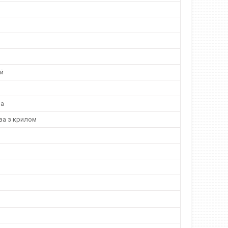
й
на
а з крилом