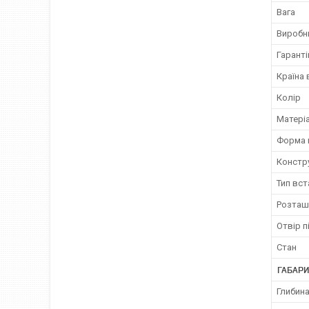
Вага
Виробн
Гаранті
Країна
Колір
Матері
Форма 
Констр
Тип вс
Розташ
Отвір п
Стан
ГАБАРИ
Глибина