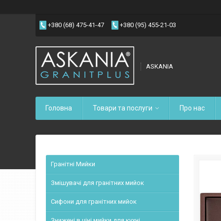
+380 (68) 475-41-47
+380 (95) 455-21-03
ASKANIA
Головна
Товари та послуги
Про нас
Гранітні Мийки
Змішувачі для гранітних мийок
Сифони для гранітних мийок
Знижені в ціні мийки для кухні