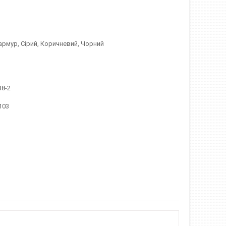
армур, Сірий, Коричневий, Чорний
38-2
103