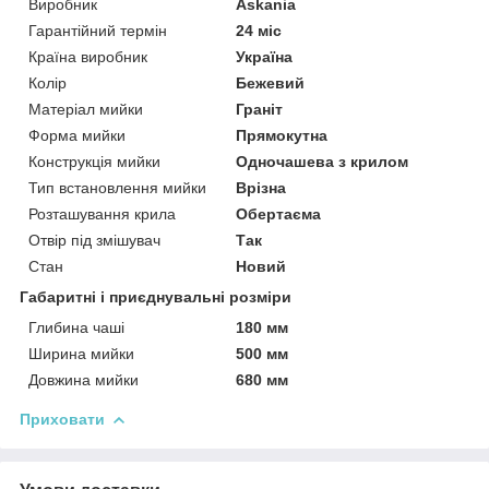
Виробник
Askania
Гарантійний термін
24 міс
Країна виробник
Україна
Колір
Бежевий
Матеріал мийки
Граніт
Форма мийки
Прямокутна
Конструкція мийки
Одночашева з крилом
Тип встановлення мийки
Врізна
Розташування крила
Обертаєма
Отвір під змішувач
Так
Стан
Новий
Габаритні і приєднувальні розміри
Глибина чаші
180 мм
Ширина мийки
500 мм
Довжина мийки
680 мм
Приховати