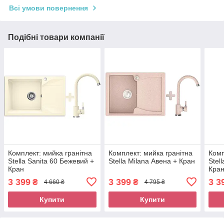
Всі умови повернення
Подібні товари компанії
Комплект: мийка гранітна
Комплект: мийка гранітна
Комп
Stella Sanita 60 Бежевий +
Stella Milana Авена + Кран
Stel
Кран
Кра
3 399
3 399
3 3
₴
₴
4 660 ₴
4 795 ₴
Купити
Купити