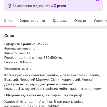
Замовлення під захистом
Опис
Характеристики
Доставка
Оплата
Умови п
Опис
Габарити Гранітної Мийки:
Форма: прямокутна
Кількість чаш: 1a
Розміри гранітної мийки: 680х500 мм
Глибина: 180 мм
Установка: врізна
Колір кухонних гранітної мийки, 7 базових:
Білий, Авена,
Бежевий, Червоний Мармур, Сірий, Коричневий, Чорний
Доступні аксесуари для гранітної мийки:
Кольорові змішувачі для гранітних мийок, сифон з переливом.
Офіційна гарантія на гранітну мийку 2а року.
Ударостійкість гранітної мийки: В три рази міцніше
натурального граніту. DIN EN438-2