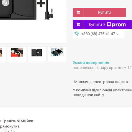
Купити
Купити з
+380 (68) 475-41-47
повернення товару протягом 14
У компанії підключені електронн
покидаючи сайту.
и Гранітної Мийки:
прямокутна
ь чаш: 1a