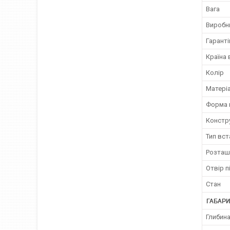
Вага
Виробн
Гаранті
Країна
Колір
Матері
Форма 
Констр
Тип вс
Розташ
Отвір п
Стан
ГАБАРИ
Глибина