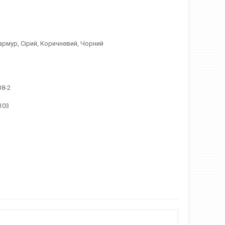
армур, Сірий, Коричневий, Чорний
38-2
103