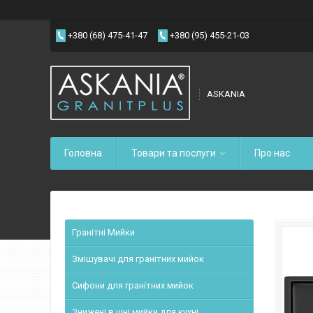
+380 (68) 475-41-47
+380 (95) 455-21-03
ASKANIA
Головна
Товари та послуги
Про нас
Гранітні Мийки
Змішувачі для гранітних мийок
Сифони для гранітних мийок
Знижені в ціні мийки для кухні