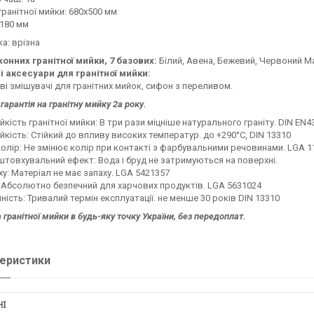
гранітної мийки: 680х500 мм
 180 мм
а: врізна
хонних гранітної мийки, 7 базових:
Білий, Авена, Бежевий, Червоний М
і аксесуари для гранітної мийки:
і змішувачі для гранітних мийок, сифон з переливом.
гарантія на гранітну мийку 2а року.
йкість гранітної мийки: В три рази міцніше натурального граніту. DIN EN4
йкість: Стійкий до впливу високих температур. до +290°C, DIN 13310
колір: Не змінює колір при контакті з фарбувальними речовинами. LGA 1
товхувальний ефект: Вода і бруд не затримуються на поверхні.
ху: Матеріал не має запаху. LGA 5421357
 Абсолютно безпечний для харчових продуктів. LGA 5631024
ність: Тривалий термін експлуатації. не менше 30 років DIN 13310
 гранітної мийки в будь-яку точку України, без передоплат.
еристики
НІ