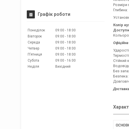
Розміри 
Глибина:
Графік роботи
Установк
Колір ку
Доступн
Понеділок
09:00
18:00
Кольоров
Вівторок
09:00
18:00
Середа
09:00
18:00
Офіційна 
Четвер
09:00
18:00
Ударості
Пʼятниця
09:00
18:00
Термості
Субота
09:00
16:00
Стійкий 
Водовідш
Неділя
Вихідний
Без запа
Безпека:
Довговіч
Доставка
Характ
ОСНОВ