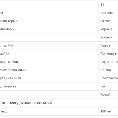
11 кг
ик
Askania
йний термін
24 міс
 виробник
Україна
Чорний
ал мийки
Граніт
мийки
Прямокут
укція мийки
Одночашев
тановлення мийки
Врізна
ування крила
Обертаєма
ід змішувач
Так
Новий
ТНІ І ПРИЄДНУВАЛЬНІ РОЗМІРИ
 чаші
180 мм