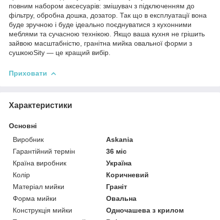
повним набором аксесуарів: змішувач з підключенням до
фільтру, обробна дошка, дозатор. Так що в експлуатації вона
буде зручною і буде ідеально поєднуватися з кухонними
меблями та сучасною технікою. Якщо ваша кухня не грішить
зайвою масштабністю, гранітна мийка овальної форми з
сушкоюSity — це кращий вибір.
Приховати
Характеристики
Основні
Виробник
Askania
Гарантійний термін
36 міс
Країна виробник
Україна
Колір
Коричневий
Матеріал мийки
Граніт
Форма мийки
Овальна
Конструкція мийки
Одночашева з крилом