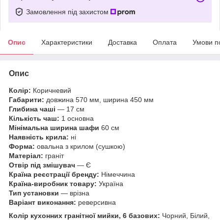
Замовлення під захистом
Опис
Характеристики
Доставка
Оплата
Умови п
Опис
Колір:
Коричневий
Габарити:
довжина 570 мм, ширина 450 мм
Глибина чаші
— 17 см
Кількість чаш:
1 основна
Мінімальна ширина шафи
60 см
Наявність крила:
ні
Форма:
овальна з крилом (сушкою)
Матеріал:
граніт
Отвір під змішувач
— Є
Країна реєстрації бренду:
Німеччина
Країна-виробник товару:
Україна
Тип установки
— врізна
Варіант виконання:
реверсивна
Колір кухонних гранітної мийки, 6 базових:
Чорний, Білий,