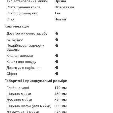
Тип встановлення мийки
Врізна
Розташування крила
Обертаєма
Отвір під змішувач
Так
Стан
Новий
Комплектація
Дозатор миючого засобу
Ні
Коландер
Ні
Подрібнювач харчових
Ні
відходів
Клапан-автомат
Ні
Кошик для посуду
Ні
Дошка для нарізання
Ні
Сіфон
Ні
Габаритні і приєднувальні розміри
Глибина чаші
170 мм
Ширина мийки
450 мм
Довжина мийки
570 мм
Ширина шафи (для мийки)
600 мм
Діаметр чаші мийки
375 мм