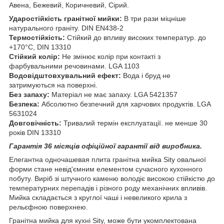
Авена, Бежевий, Коричневий, Сірий.
Ударостійкість гранітної мийки:
В три рази міцніше
натурального граніту. DIN EN438-2
Термостійкість:
Стійкий до впливу високих температур. до
+170°C, DIN 13310
Стійкий колір:
Не змінює колір при контакті з
фарбувальними речовинами. LGA 1103
Водовідштовхувальний ефект:
Вода і бруд не
затримуються на поверхні.
Без запаху:
Матеріал не має запаху. LGA 5421357
Безпека:
Абсолютно безпечний для харчових продуктів. LGA
5631024
Довговічність:
Тривалий термін експлуатації. не менше 30
років DIN 13310
Гарантія 36 місяців офіційної гарантії від виробника.
Елегантна одночашевая плита гранітна мийка Sity овальної
форми стане невід'ємним елементом сучасного кухонного
побуту. Виріб зі штучного каменю володіє високою стійкістю до
температурних перепадів і різного роду механічних впливів.
Мийка складається з круглої чаші і невеликого крила з
рельєфною поверхнею.
Гранітна мийка для кухні Sity, може бути укомплектована