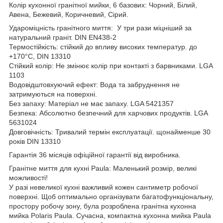
Колір кухонної гранітної мийки, 6 базових: Чорний, Білий,
Авена, Бежевий, Коричневий, Сірий.
Удароміцність гранітного миття: У три рази міцніший за
натуральний граніт. DIN EN438-2
Термостійкість: стійкий до впливу високих температур. до
+170°C, DIN 13310
Стійкий колір: Не змінює колір при контакті з барвниками. LGA
1103
Водовідштовхуючий ефект: Вода та забруднення не
затримуються на поверхні.
Без запаху: Матеріал не має запаху. LGA 5421357
Безпека: Абсолютно безпечний для харчових продуктів. LGA
5631024
Довговічність: Тривалий термін експлуатації. щонайменше 30
років DIN 13310
Гарантія 36 місяців офіційної гарантії від виробника.
Гранітне миття для кухні Paula: Маленький розмір, великі
можливості!
У разі невеликої кухні важливий кожен сантиметр робочої
поверхні. Щоб оптимально організувати багатофункціональну,
простору робочу зону, була розроблена гранітна кухонна
мийка Polaris Paula. Сучасна, компактна кухонна мийка Paula