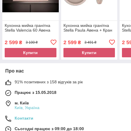
Кухонна мийка гранітна
Кухонна мийка гранітна
Кухо
Stella Valencia 60 Авена
Stella Paula Авена + Кран
Stel
2 599
2 599
2 5
₴
₴
3 100 ₴
3 491 ₴
Купити
Купити
Про нас
91% позитивних з 158 відгуків за рік
Працює з 15.05.2018
м. Київ
Київ, Україна
Контакти
Сьогодні працює з 09:00 до 18:00