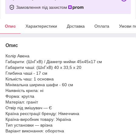
Замовлення під захистом
Опис
Характеристики
Доставка
Оплата
Умови п
Опис
Колір Авена
Габарити: (ШхГхВ) / Діаметр мийки 45x45x17 см
Габарити чаші: (ШхГхВ) 40 х 33,5 х 20
Глибина чаші - 17 см
Кількість чаш: 1 основна
Мінімальна ширина шафи - 60 см
Наявність крила: ні
Форма: кругла
Матеріал: граніт
Отвір під змішувач — Є
Країна реєстрації бренду: Німеччина
Країна-виробник товару: Україна
Тип установки — врізна
Варіант виконання: оборотна