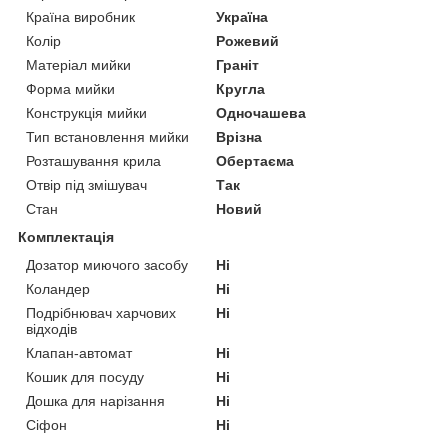
Країна виробник
Україна
Колір
Рожевий
Матеріал мийки
Граніт
Форма мийки
Кругла
Конструкція мийки
Одночашева
Тип встановлення мийки
Врізна
Розташування крила
Обертаєма
Отвір під змішувач
Так
Стан
Новий
Комплектація
Дозатор миючого засобу
Ні
Коландер
Ні
Подрібнювач харчових
Ні
відходів
Клапан-автомат
Ні
Кошик для посуду
Ні
Дошка для нарізання
Ні
Сіфон
Ні