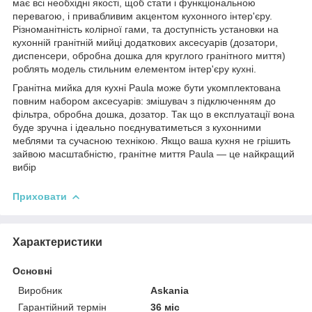
має всі необхідні якості, щоб стати і функціональною
перевагою, і привабливим акцентом кухонного інтер'єру.
Різноманітність колірної гами, та доступність установки на
кухонній гранітній мийці додаткових аксесуарів (дозатори,
диспенсери, обробна дошка для круглого гранітного миття)
роблять модель стильним елементом інтер'єру кухні.
Гранітна мийка для кухні Paula може бути укомплектована
повним набором аксесуарів: змішувач з підключенням до
фільтра, обробна дошка, дозатор. Так що в експлуатації вона
буде зручна і ідеально поєднуватиметься з кухонними
меблями та сучасною технікою. Якщо ваша кухня не грішить
зайвою масштабністю, гранітне миття Paula — це найкращий
вибір
Приховати
Характеристики
Основні
Виробник
Askania
Гарантійний термін
36 міс