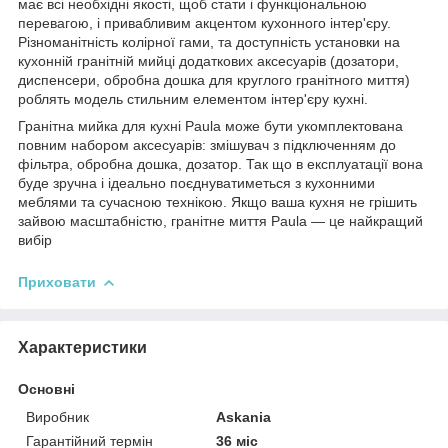
має всі необхідні якості, щоб стати і функціональною
перевагою, і привабливим акцентом кухонного інтер'єру.
Різноманітність колірної гами, та доступність установки на
кухонній гранітній мийці додаткових аксесуарів (дозатори,
диспенсери, обробна дошка для круглого гранітного миття)
роблять модель стильним елементом інтер'єру кухні.
Гранітна мийка для кухні Paula може бути укомплектована
повним набором аксесуарів: змішувач з підключенням до
фільтра, обробна дошка, дозатор. Так що в експлуатації вона
буде зручна і ідеально поєднуватиметься з кухонними
меблями та сучасною технікою. Якщо ваша кухня не грішить
зайвою масштабністю, гранітне миття Paula — це найкращий
вибір
Приховати
Характеристики
Основні
Виробник
Askania
Гарантійний термін
36 міс