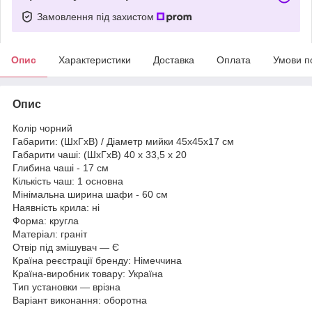
Замовлення під захистом
Опис
Характеристики
Доставка
Оплата
Умови п
Опис
Колір чорний
Габарити: (ШхГхВ) / Діаметр мийки 45x45x17 см
Габарити чаші: (ШхГхВ) 40 х 33,5 х 20
Глибина чаші - 17 см
Кількість чаш: 1 основна
Мінімальна ширина шафи - 60 см
Наявність крила: ні
Форма: кругла
Матеріал: граніт
Отвір під змішувач — Є
Країна реєстрації бренду: Німеччина
Країна-виробник товару: Україна
Тип установки — врізна
Варіант виконання: оборотна