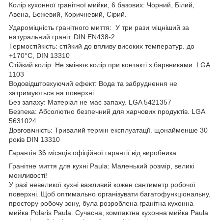
Колір кухонної гранітної мийки, 6 базових: Чорний, Білий,
Авена, Бежевий, Коричневий, Сірий.
Удароміцність гранітного миття: У три рази міцніший за
натуральний граніт. DIN EN438-2
Термостійкість: стійкий до впливу високих температур. до
+170°C, DIN 13310
Стійкий колір: Не змінює колір при контакті з барвниками. LGA
1103
Водовідштовхуючий ефект: Вода та забруднення не
затримуються на поверхні.
Без запаху: Матеріал не має запаху. LGA 5421357
Безпека: Абсолютно безпечний для харчових продуктів. LGA
5631024
Довговічність: Тривалий термін експлуатації. щонайменше 30
років DIN 13310
Гарантія 36 місяців офіційної гарантії від виробника.
Гранітне миття для кухні Paula: Маленький розмір, великі
можливості!
У разі невеликої кухні важливий кожен сантиметр робочої
поверхні. Щоб оптимально організувати багатофункціональну,
простору робочу зону, була розроблена гранітна кухонна
мийка Polaris Paula. Сучасна, компактна кухонна мийка Paula