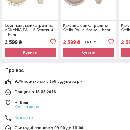
Комплект: мийка гранітна
Кухонна мийка гранітна
Кухо
ASKANIA PAULA Бежевий
Stella Paula Авена + Кран
Stel
+ Кран
2 599
2 599
2 5
₴
₴
3 491 ₴
Купити
Купити
Про нас
91% позитивних з 158 відгуків за рік
Працює з 15.05.2018
м. Київ
Київ, Україна
Контакти
Сьогодні працює з 09:00 до 16:00