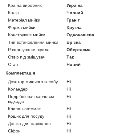
Країна виробник
Україна
Колір
Чорний
Матеріал мийки
Граніт
Форма мийки
Кругла
Конструкція мийки
Одночашева
Тип встановлення мийки
Врізна
Розташування крила
Обертаєма
Отвір під змішувач
Так
Стан
Новий
Комплектація
Дозатор миючого засобу
Ні
Коландер
Ні
Подрібнювач харчових
Ні
відходів
Клапан-автомат
Ні
Кошик для посуду
Ні
Дошка для нарізання
Ні
Сіфон
Ні