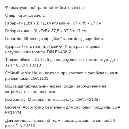
Форма кухонної гранітної мийки: овальна
Отвір під змішувач: Є
Габарити (ШхГхВ) / Діаметр мийки: 57 х 45 х 17 см
Габарити чаші (ШхГхВ): 37,5 х 37,5 х 17 см
Гарантія: 36 місяців офіційної гарантії від виробника
Ударостійкість гранітної мийки: У три рази міцніше
натурального граніту. DIN EN438-2
Термостійкість: Стійкий до впливу високих температур. до +
170 ° C, DIN 13310
Стійкий колір: Не міняє колір при контакті з фарбувальними
речовинами. LGA 1103
Водовідштовхувальний ефект: Вода і забруднення не
затримуються на поверхні.
Без запаху: Матеріал не має запаху. LGA 5421357
Безпека: Абсолютно безпечний для харчових продуктів. LGA
5631024
Довговічність: Тривалий термін експлуатації. не менше 30
років DIN 13310