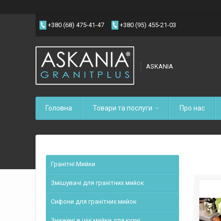
+380 (68) 475-41-47
+380 (95) 455-21-03
ASKANIA
Головна
Товари та послуги
Про нас
Гранітні Мийки
Змішувачі для гранітних мийок
Сифони для гранітних мийок
Знижені в ціні мийки для кухні