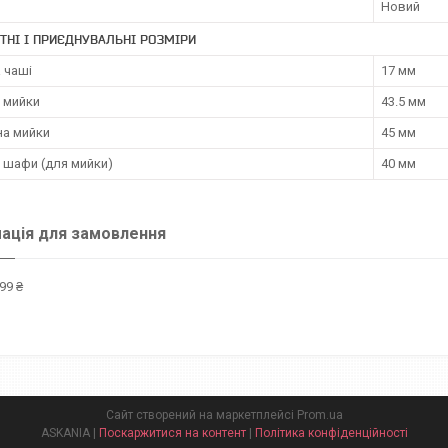
Новий
ТНІ І ПРИЄДНУВАЛЬНІ РОЗМІРИ
 чаші
17 мм
 мийки
43.5 мм
а мийки
45 мм
 шафи (для мийки)
40 мм
ація для замовлення
99 ₴
Сайт створений на маркетплейсі
Prom.ua
ASKANIA |
Поскаржитися на контент
|
Політика конфіденційності