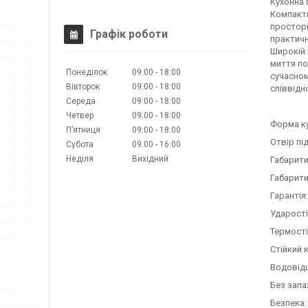
Кухонна 
Компакти
просторі
Графік роботи
практичн
Широкій 
миття по
Понеділок
09:00
18:00
сучасном
Вівторок
09:00
18:00
співвідн
Середа
09:00
18:00
Четвер
09:00
18:00
Форма ку
Пʼятниця
09:00
18:00
Отвір пі
Субота
09:00
16:00
Неділя
Вихідний
Габарити 
Габарити 
Гарантія:
Ударості
Термості
Стійкий 
Водовідш
Без запа
Безпека: