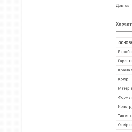
Довговіч
Характ
ОСНОВ
Виробн
Гаранті
Країна
Колір
Матері
Форма 
Констр
Тип вс
Отвір п