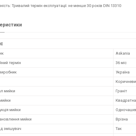
ність: Тривалий термін експлуатації. не менше 30 років DIN 13310
еристики
НІ
ик
Askania
йний термін
36 міс
 виробник
Україна
Коричневи
ал мийки
Граніт
мийки
Квадратна
укція мийки
Одночаше
тановлення мийки
Врізна
ід змішувач
Так