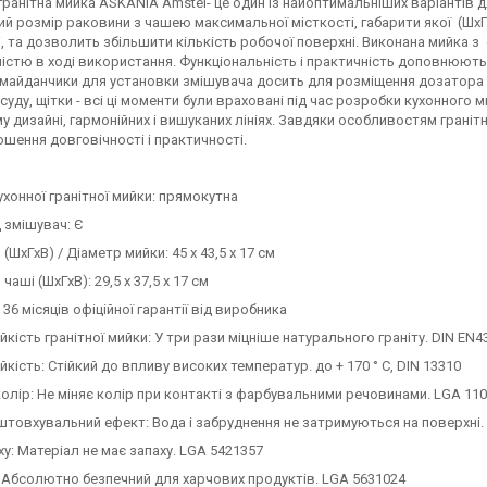
гранітна мийка ASKANIA Amstel- це один із найоптимальніших варіантів 
й розмір раковини з чашею максимальної місткості, габарити якої (ШхГхВ
, та дозволить збільшити кількість робочої поверхні. Виконана мийка 
істю в ході використання. Функціональність і практичність доповнюють
майданчики для установки змішувача досить для розміщення дозатора м
суду, щітки - всі ці моменти були враховані під час розробки кухонного
у дизайні, гармонійних і вишуканих лініях. Завдяки особливостям граніт
ошення довговічності і практичності.
хонної гранітної мийки: прямокутна
д змішувач: Є
(ШхГхВ) / Діаметр мийки: 45 х 43,5 х 17 см
чаші (ШхГхВ): 29,5 х 37,5 х 17 см
 36 місяців офіційної гарантії від виробника
йкість гранітної мийки: У три рази міцніше натурального граніту. DIN EN4
йкість: Стійкий до впливу високих температур. до + 170 ° C, DIN 13310
колір: Не міняє колір при контакті з фарбувальними речовинами. LGA 11
товхувальний ефект: Вода і забруднення не затримуються на поверхні.
ху: Матеріал не має запаху. LGA 5421357
 Абсолютно безпечний для харчових продуктів. LGA 5631024