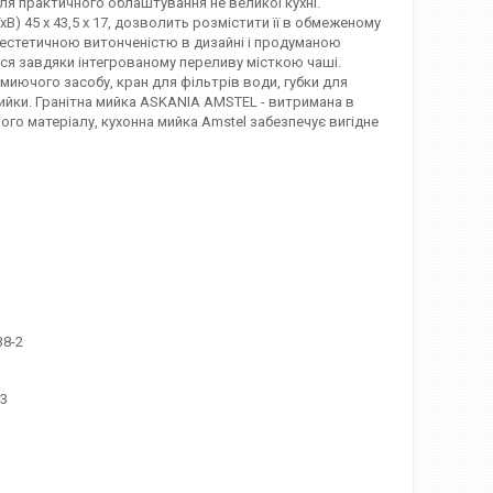
для практичного облаштування не великої кухні.
) 45 х 43,5 х 17, дозволить розмістити її в обмеженому
з естетичною витонченістю в дизайні і продуманою
ся завдяки інтегрованому переливу місткою чаші.
иючого засобу, кран для фільтрів води, губки для
 мийки. Гранітна мийка ASKANIA AMSTEL - витримана в
ного матеріалу, кухонна мийка Amstel забезпечує вигідне
38-2
03