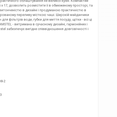
я практичного облаштування не великої кухні. Компактий
 х 17, дозволить розмістити її в обмеженому просторі, та
витонченістю в дизайні і продуманою практичністю в
егрованому переливу місткою чаші. Широкій майданчики
я фільтрів води, губки для миття посуду, щітки - всі ці
AMSTEL - витримана в сучасному дизайні, гармонійних і
tel забезпечує вигідне співвідношення довговічності і
38-2
03