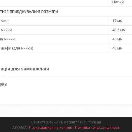
Новий
ТНІ І ПРИЄДНУВАЛЬНІ РОЗМІРИ
 чаші
17 мм
 мийки
43.5 мм
а мийки
45 мм
 шафи (для мийки)
40 мм
ація для замовлення
99 ₴
Сайт створений на маркетплейсі
Prom.ua
ASKANIA |
Поскаржитися на контент
|
Політика конфіденційності