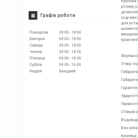
Кухонна 
розмір р
дозволит
Графік роботи
ході вик
для уста
моменти 
Понеділок
09:00
18:00
вишукани
Вівторок
09:00
18:00
практичн
Середа
09:00
18:00
Четвер
09:00
18:00
Форма ку
Пʼятниця
09:00
18:00
Отвір пі
Субота
09:00
16:00
Неділя
Вихідний
Габарити 
Габарити 
Гарантія:
Ударості
Термості
Стійкий 
Водовідш
Без запа
Безпека: