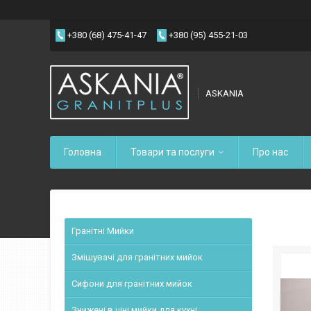
+380 (68) 475-41-47
+380 (95) 455-21-03
ASKANIA
Головна
Товари та послуги
Про нас
Гранітні Мийки
Змішувачі для гранітних мийок
Сифони для гранітних мийок
Знижені в ціні мийки для кухні