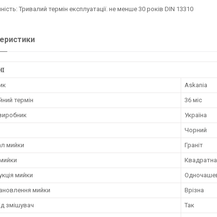
ність: Тривалий термін експлуатації. не менше 30 років DIN 13310
еристики
НІ
ик
Askania
йний термін
36 міс
 виробник
Україна
Чорний
ал мийки
Граніт
мийки
Квадратна
укція мийки
Одночаше
тановлення мийки
Врізна
ід змішувач
Так