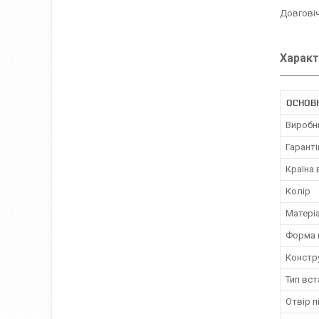
Довговіч
Характ
ОСНОВ
Виробн
Гаранті
Країна
Колір
Матері
Форма 
Констр
Тип вс
Отвір п