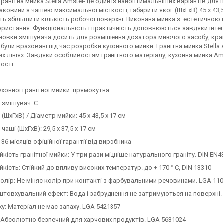
гранітна мийка Stella Amstel- це один із найоптимальніших варіантів дл
аковини з чашею максимальної місткості, габарити якої (ШхГхВ) 45 х 43,5
ь збільшити кількість робочої поверхні. Виконана мийка з естетичною 
ористання. Функціональність і практичність доповнюються завдяки інт
новки змішувача досить для розміщення дозатора миючого засобу, кран дл
були враховані під час розробки кухонного мийки. Гранітна мийка Stella 
х лініях. Завдяки особливостям гранітного матеріалу, кухонна мийка Ams
ості.
хонної гранітної мийки: прямокутна
д змішувач: Є
(ШхГхВ) / Діаметр мийки: 45 х 43,5 х 17 см
чаші (ШхГхВ): 29,5 х 37,5 х 17 см
 36 місяців офіційної гарантії від виробника
йкість гранітної мийки: У три рази міцніше натурального граніту. DIN EN4
йкість: Стійкий до впливу високих температур. до + 170 ° C, DIN 13310
колір: Не міняє колір при контакті з фарбувальними речовинами. LGA 11
товхувальний ефект: Вода і забруднення не затримуються на поверхні.
ху: Матеріал не має запаху. LGA 5421357
 Абсолютно безпечний для харчових продуктів. LGA 5631024