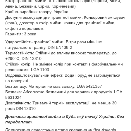
Колір гранітної мийки: 6-ть базових кольорів (Чорний, Білий,
Авена, Бежевий, Сірий, Коричневий)
Країна-виробник товару: Україна
Доступні аксесуари для гранітної мийки: Кольоровий змішувач
(кран), дозатор в колір мийки, кошик для гранітної мийки,
сифон з переливом.
Гарантія: 3 роки
Ударостійкість гранітної мийки: В три рази міцніше
натурального граніту. DIN EN438-2
Термостійкість: Стійкий до впливу високих температур. до
+290°C, DIN 13310
Стійкий колір: Не змінює колір при контакті з фарбувальними
речовинами. LGA 1103
Водовідштовхувальний ефект: Вода і бруд не затримуються
на поверхні.
Без запаху: Матеріал не має запаху. LGA 5421357
Безпека: Абсолютно безпечний для харчових продуктів. LGA
5631024
Довговічність: Тривалий термін експлуатації. не менше 30
років DIN 13310
Доставка гранітної мийки в будь-яку точку України, без
передоплат.
Прямокутна реверсивна плита гранітна мийка Askania