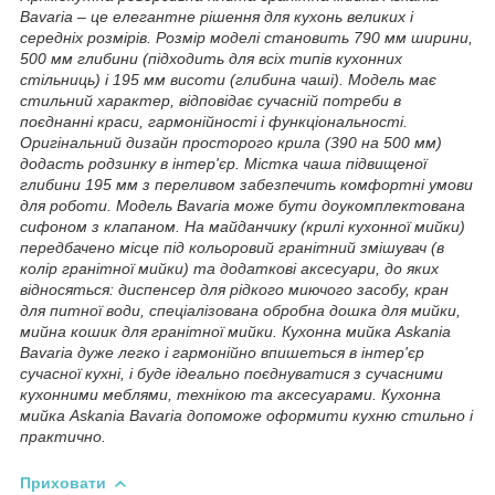
Bavaria – це елегантне рішення для кухонь великих і
середніх розмірів. Розмір моделі становить 790 мм ширини,
500 мм глибини (підходить для всіх типів кухонних
стільниць) і 195 мм висоти (глибина чаші). Модель має
стильний характер, відповідає сучасній потреби в
поєднанні краси, гармонійності і функціональності.
Оригінальний дизайн просторого крила (390 на 500 мм)
додасть родзинку в інтер'єр. Містка чаша підвищеної
глибини 195 мм з переливом забезпечить комфортні умови
для роботи. Модель Bavaria може бути доукомплектована
сифоном з клапаном. На майданчику (крилі кухонної мийки)
передбачено місце під кольоровий гранітний змішувач (в
колір гранітної мийки) та додаткові аксесуари, до яких
відносяться: диспенсер для рідкого миючого засобу, кран
для питної води, спеціалізована обробна дошка для мийки,
мийна кошик для гранітної мийки. Кухонна мийка Askania
Bavaria дуже легко і гармонійно впишеться в інтер'єр
сучасної кухні, і буде ідеально поєднуватися з сучасними
кухонними меблями, технікою та аксесуарами. Кухонна
мийка Askania Bavaria допоможе оформити кухню стильно і
практично.
Приховати