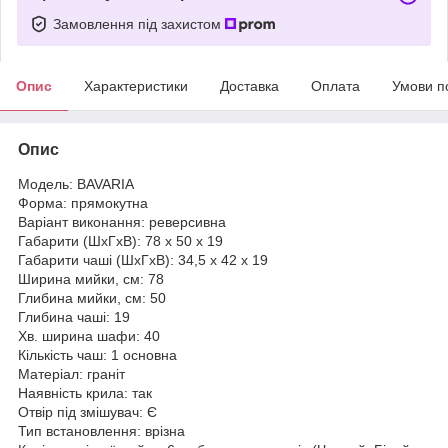
Замовлення під захистом
Опис
Характеристики
Доставка
Оплата
Умови п
Опис
Модель: BAVARIA
Форма: прямокутна
Варіант виконання: реверсивна
Габарити (ШхГхВ): 78 х 50 х 19
Габарити чаші (ШхГхВ): 34,5 х 42 х 19
Ширина мийки, см: 78
Глибина мийки, см: 50
Глибина чаші: 19
Хв. ширина шафи: 40
Кількість чаш: 1 основна
Матеріал: граніт
Наявність крила: так
Отвір під змішувач: Є
Тип встановлення: врізна