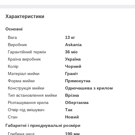
Характеристики
Основні
Вага
13 кг
Виробник
Askania
Гарантійний термін
36 міс
Країна виробник
Україна
Колір
Чорний
Матеріал мийки
Граніт
Форма мийки
Прямокутна
Конструкція мийки
Одночашева з крилом
Тип встановлення мийки
Врізна
Розташування крила
Обертаєма
Отвір під змішувач
Так
Стан
Новий
Габаритні і приєднувальні розміри
Глибина чаші
190 мм