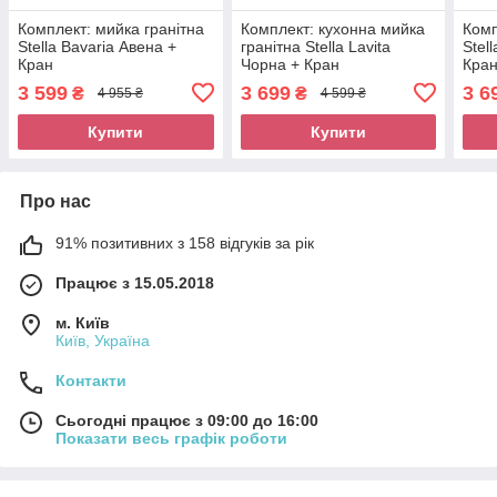
Комплект: мийка гранітна
Комплект: кухонна мийка
Комп
Stella Bavaria Авена +
гранітна Stella Lavita
Stel
Кран
Чорна + Кран
Кра
3 599
3 699
3 6
₴
₴
4 955 ₴
4 599 ₴
Купити
Купити
Про нас
91% позитивних з 158 відгуків за рік
Працює з 15.05.2018
м. Київ
Київ, Україна
Контакти
Сьогодні працює з 09:00 до 16:00
Показати весь графік роботи